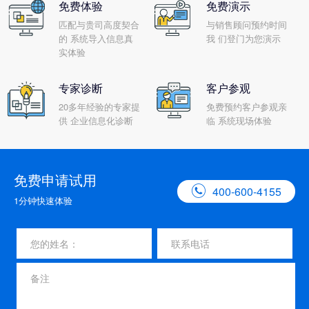
免费体验
免费演示
匹配与贵司高度契合
与销售顾问预约时间
的 系统导入信息真
我 们登门为您演示
实体验
专家诊断
客户参观
20多年经验的专家提
免费预约客户参观亲
供 企业信息化诊断
临 系统现场体验
免费申请试用

400-600-4155
1分钟快速体验