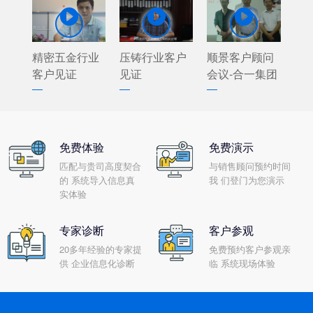



精密五金行业
压铸行业客户
顺景客户顾问
客户见证
见证
会议-合一集团
免费体验
免费演示
匹配与贵司高度契合
与销售顾问预约时间
的 系统导入信息真
我 们登门为您演示
实体验
专家诊断
客户参观
20多年经验的专家提
免费预约客户参观亲
供 企业信息化诊断
临 系统现场体验