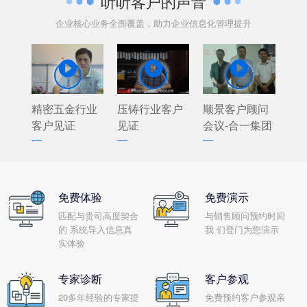
听听客户的声音
企业核心业务全面覆盖，助力企业信息化管理提升



精密五金行业
压铸行业客户
顺景客户顾问
客户见证
见证
会议-合一集团
免费体验
免费演示
匹配与贵司高度契合
与销售顾问预约时间
的 系统导入信息真
我 们登门为您演示
实体验
专家诊断
客户参观
20多年经验的专家提
免费预约客户参观亲