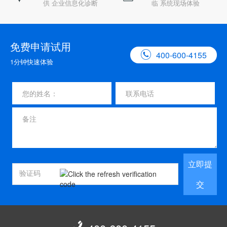
供 企业信息化诊断
临 系统现场体验
免费申请试用

400-600-4155
1分钟快速体验
立即提
交
