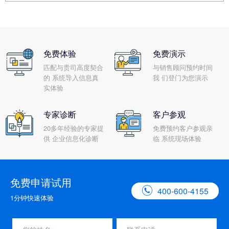
免费体验
免费演示
匹配与贵司高度契合
与销售顾问预约时间
的 系统导入信息真
我 们登门为您演示
实体验
专家诊断
客户参观
20多年经验的专家提
免费预约客户参观亲
供 企业信息化诊断
临 系统现场体验
免费申请试用

400-600-4155
1分钟快速体验