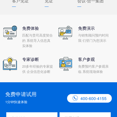
客户见证
见证
会议-合一集团
免费体验
免费演示
匹配与贵司高度契合
与销售顾问预约时间
的 系统导入信息真
我 们登门为您演示
实体验
专家诊断
客户参观
20多年经验的专家提
免费预约客户参观亲
供 企业信息化诊断
临 系统现场体验
免费申请试用

400-600-4155
1分钟快速体验