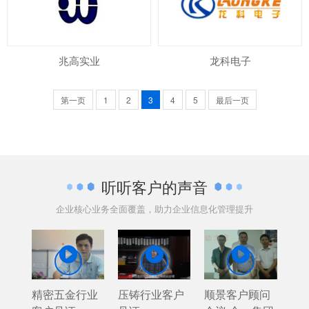
兆高实业
龙科电子
第一页
1
2
3
4
5
最后一页
听听客户的声音
企业核心业务全面覆盖，助力企业信息化管理提升



精密五金行业
压铸行业客户
顺景客户顾问