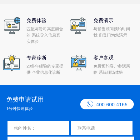
免费体验
免费演示
匹配与贵司高度契合
与销售顾问预约时间
的 系统导入信息真
我 们登门为您演示
实体验
专家诊断
客户参观
20多年经验的专家提
免费预约客户参观亲
供 企业信息化诊断
临 系统现场体验
免费申请试用

400-600-4155
1分钟快速体验